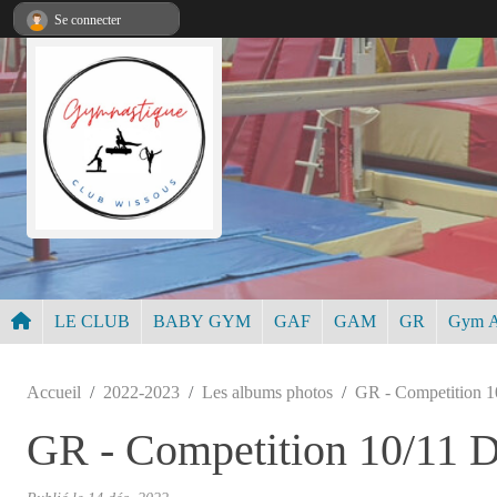
Panneau de gestion des cookies
Se connecter
LE CLUB
BABY GYM
GAF
GAM
GR
Gym A
Accueil
2022-2023
Les albums photos
GR - Competition 
GR - Competition 10/11 